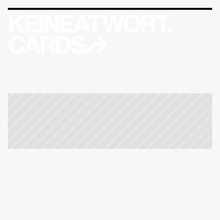
KEINEATWORT.
CARDS↱
BENUTZE DIESE KARTE IN SOCIAL MEDIA