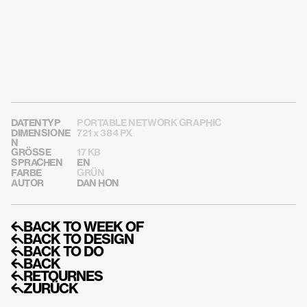
DATENTYP
PORTABLE NETWORK GRAPHIC
DIMENSIONE
721 x 384 PX
N
GRÖSSE
17 KB
SPRACHEN
EN
FARBE
GRÜN
AUTOR
DAN HON
↰BACK TO WEEK OF
↰BACK TO DESIGN
↰BACK TO DO
↰BACK
↰RETOURNES
↰ZURÜCK