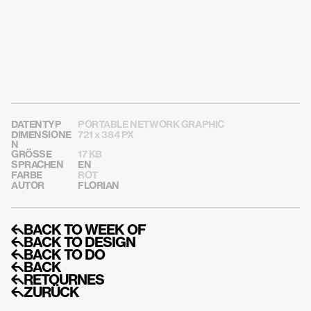
DATENTYP
PORTABLE NETWORK GRAPHIC
DIMENSIONE
721 x 384 PX
N
GRÖSSE
17 KB
SPRACHEN
EN
FARBE
ROT
AUTOR
FLORIAN
↰BACK TO WEEK OF
↰BACK TO DESIGN
↰BACK TO DO
↰BACK
↰RETOURNES
↰ZURÜCK