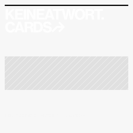
KEINEATWORT.
CARDS↱
BENUTZE DIESE KARTE IN SOCIAL MEDIA