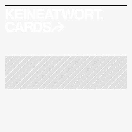
KEINEATWORT.
CARDS↱
BENUTZE DIESE KARTE IN SOCIAL MEDIA