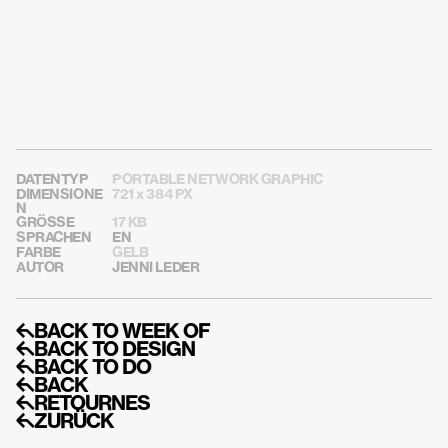
DATENTYP
PORTABLE NETWORK GRAPHIC
DIMENSIONE
721 x 384 PX
N
GRÖSSE
17 KB
SPRACHEN
EN
FARBE
GELB
AUTOR
JENNI LEDER
↰BACK TO WEEK OF
↰BACK TO DESIGN
↰BACK TO DO
↰BACK
↰RETOURNES
↰ZURÜCK