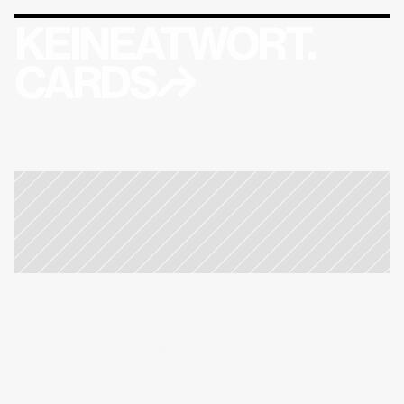
KEINEATWORT.
CARDS↱
BENUTZE DIESE KARTE IN SOCIAL MEDIA