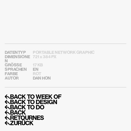
DATENTYP
PORTABLE NETWORK GRAPHIC
DIMENSIONE
721 x 384 PX
N
GRÖSSE
17 KB
SPRACHEN
EN
FARBE
ROT
AUTOR
DAN HON
↰BACK TO WEEK OF
↰BACK TO DESIGN
↰BACK TO DO
↰BACK
↰RETOURNES
↰ZURÜCK