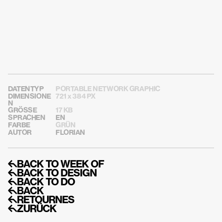
DATENTYP
PORTABLE NETWORK GRAPHIC
DIMENSIONE
721 x 384 PX
N
GRÖSSE
17 KB
SPRACHEN
EN
FARBE
GRÜN
AUTOR
FLORIAN
↰BACK TO WEEK OF
↰BACK TO DESIGN
↰BACK TO DO
↰BACK
↰RETOURNES
↰ZURÜCK