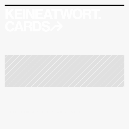
KEINEATWORT.
CARDS↱
BENUTZE DIESE KARTE IN SOCIAL MEDIA